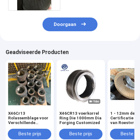
Doorgaan
Geadviseerde Producten
X46Cr13
X46CR13 voerkorrel
1 - 12mm de
Rolassemblage voor
Ring Die 1000mm Dia
Certificatie va
Verschillende
Forging Customized
van Roestvrij
Vriendelijke
staalring die
Korrelmachine die
customized
Beste prijs
Beste prijs
Beste pri
wijd wordt gebruikt