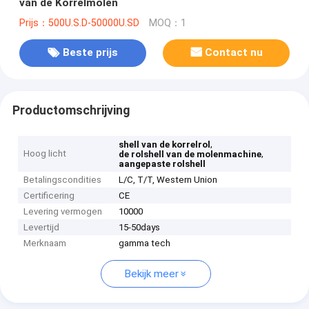
van de Korrelmolen
Prijs：500U.S.D-50000U.SD
MOQ：1
Beste prijs
Contact nu
Productomschrijving
,
shell van de korrelrol
Hoog licht
,
de rolshell van de molenmachine
aangepaste rolshell
Betalingscondities
L/C, T/T, Western Union
Certificering
CE
Levering vermogen
10000
Levertijd
15-50days
Merknaam
gamma tech
Bekijk meer