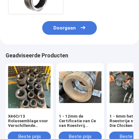
Doorgaan
Geadviseerde Producten
X46Cr13
1 - 12mm de
1 - 6mm het
Rolassemblage voor
Certificatie van Ce
Roestvrije sta
Verschillende
van Roestvrij
Die Chicken D
Vriendelijke
staalring die
Goose van de
Korrelmachine die
customized
Korrelmolen
Beste prijs
Beste prijs
Beste pri