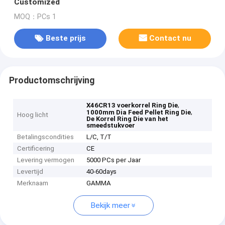
Customized
MOQ：PCs 1
Beste prijs
Contact nu
Productomschrijving
,
X46CR13 voerkorrel Ring Die
,
1000mm Dia Feed Pellet Ring Die
Hoog licht
De Korrel Ring Die van het
smeedstukvoer
Betalingscondities
L/C, T/T
Certificering
CE
Levering vermogen
5000 PCs per Jaar
Levertijd
40-60days
Merknaam
GAMMA
Bekijk meer