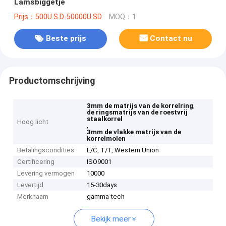
Lamsbiggetje
Prijs：500U.S.D-50000U.SD
MOQ：1
Beste prijs
Contact nu
Productomschrijving
,
3mm de matrijs van de korrelring
de ringsmatrijs van de roestvrij
staalkorrel
Hoog licht
,
3mm de vlakke matrijs van de
korrelmolen
Betalingscondities
L/C, T/T, Western Union
Certificering
ISO9001
Levering vermogen
10000
Levertijd
15-30days
Merknaam
gamma tech
Bekijk meer