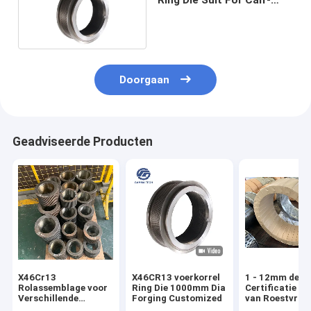
Lamsbiggetje
Doorgaan
Geadviseerde Producten
X46Cr13
X46CR13 voerkorrel
1 - 12mm de
Rolassemblage voor
Ring Die 1000mm Dia
Certificatie va
Verschillende
Forging Customized
van Roestvrij
Vriendelijke
staalring die