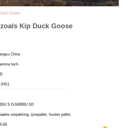
 Duck Goose
 zoals Kip Duck Goose
iangsu China
amma tech
CE
SJHS1
00U.S.D-50000U.SD
aakte verpakking, ijzerpallet, houten pallet,
5-50