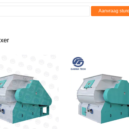
Aanvraag stur
xer