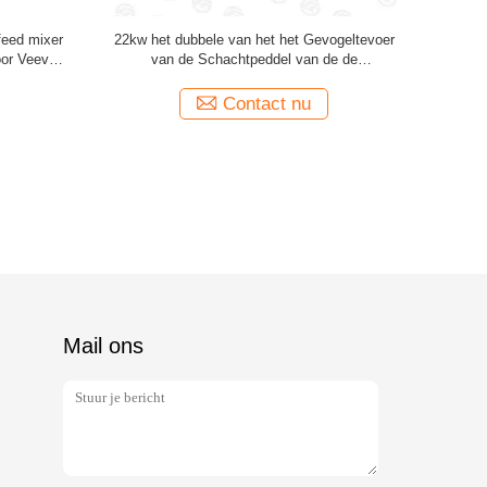
n SS304
Van de het Dierenvoermolen van SLHY SS304
2000k
lint het
de Mixermachine van And Mixer Ribbon
er
Contact nu
Mail ons