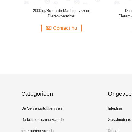
ogeltevoer
100KG/Batch de dubbele van de de
van het he
e de
Mixermachine van het Schacht Dierenvoer
van de de
Voedsel
Machines van de het Voermolen
Contact nu
Categorieën
Ongevee
De Vervangstukken van
Inleiding
voermachines
De korrelmachine van de
Geschiedenis
ringsmatrijs
de machine van de
Dienst