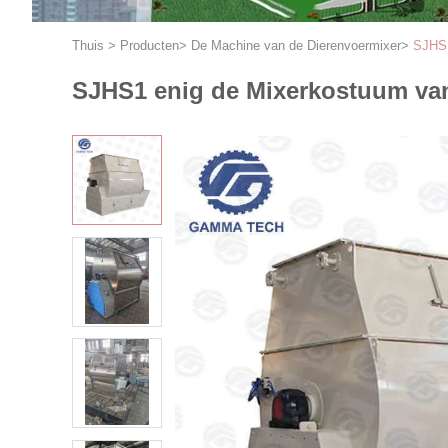
Thuis
>
Producten
>
De Machine van de Dierenvoermixer
>
SJHS1
SJHS1 enig de Mixerkostuum va