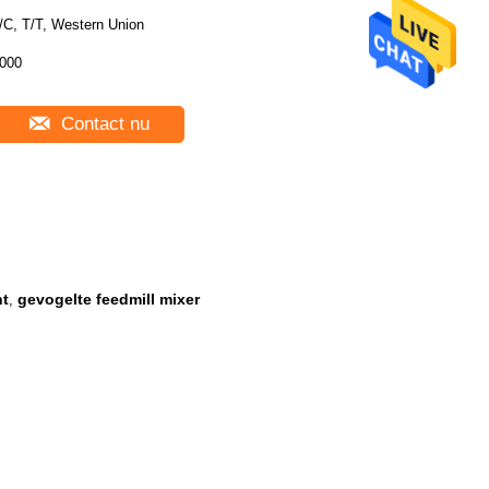
/C, T/T, Western Union
000
Contact nu
ht
gevogelte feedmill mixer
,