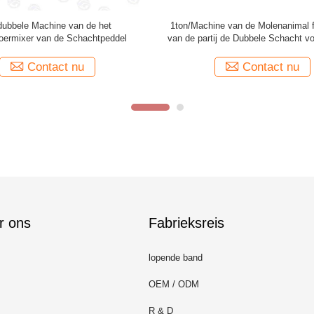
t Veevoer van 1200kg/Batch 15KW
Van de het Dierenvoermixer va
 Mixermachine het Lintmixer voor
1200kg/Batch van het de Machine
zich Poeder het Mengen
Mengsel van het het Veevo
Contact nu
Contact nu
r ons
Fabrieksreis
lopende band
OEM / ODM
R & D