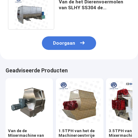
Van de het Dierenvoermolen
van SLHY SS304 de
Mixermachine van And Mixer
Ribbon
Doorgaan
Geadviseerde Producten
Van de de
1.5TPH van het de
3.5TPH van de
Mixermachine van
Machineroestvrije
Mixermachine