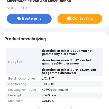
Mixermachine van And Mixer Ribbon
MOQ：1 PCs
Beste prijs
Contact nu
Productomschrijving
de molen en mixer SS304 van het
gammaslhy dierenvoer
,
de molen en mixer SLHY van het
Hoog licht
gammass304 dierenvoer
,
de molen en mixer SLHY SS304 van
het gamma dierenvoer
Betalingscondities
L/C, T/T
Certificering
ISO 9001
Levering vermogen
40 PCs per maand
Levertijd
40-60days
Merknaam
GAMMA