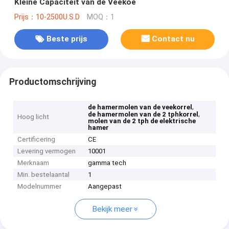
Kleine Capaciteit van de Veekoe
Prijs：10-2500U.S.D
MOQ：1
Beste prijs
Contact nu
Productomschrijving
,
de hamermolen van de veekorrel
,
de hamermolen van de 2 tphkorrel
Hoog licht
molen van de 2 tph de elektrische
hamer
Certificering
CE
Levering vermogen
10001
Merknaam
gamma tech
Min. bestelaantal
1
Modelnummer
Aangepast
Bekijk meer