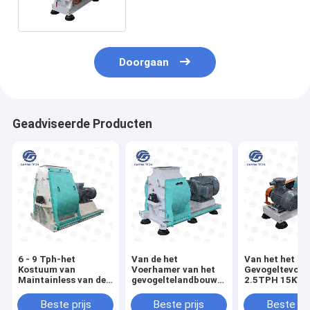
Doorgaan
Geadviseerde Producten
6 - 9 Tph-het
Van de het
Van het het
Kostuum van
Voerhamer van het
Gevogeltevoer
Maintainless van de
gevogeltelandbouwbedrijf
2.5TPH 15KW 
Hamermolen voor
de Molenmachine 3 -
Elektrische Die
Veegevogelte
6tph voor Kip Duck
Molen van de d
Beste prijs
Beste prijs
Beste pri