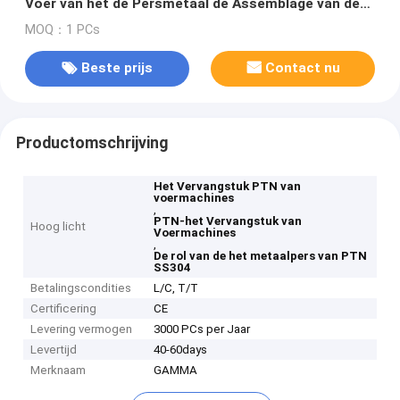
Voer van het de Persmetaal de Assemblage van de
de Persrol
MOQ：1 PCs
Beste prijs
Contact nu
Productomschrijving
Het Vervangstuk PTN van
voermachines
,
PTN-het Vervangstuk van
Hoog licht
Voermachines
,
De rol van de het metaalpers van PTN
SS304
Betalingscondities
L/C, T/T
Certificering
CE
Levering vermogen
3000 PCs per Jaar
Levertijd
40-60days
Merknaam
GAMMA