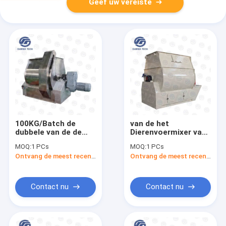
Geef uw vereiste
100KG/Batch de
van de het
dubbele van de de
Dierenvoermixer van
Mixermachine van
250kg/Batch SDHJ
MOQ:
1 PCs
MOQ:
1 PCs
het Schacht
van de de Machine de
Ontvang de meest recente Prijs
Ontvang de meest recente Prijs
Dierenvoer Machines
Enige Schacht Peddel
van de het
ISO9001
Voermolen
Contact nu
Contact nu