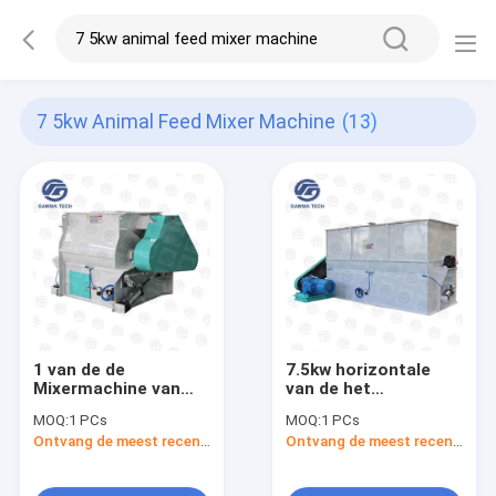
7 5kw Animal Feed Mixer Machine
(13)
1 van de de
7.5kw horizontale
Mixermachine van
van de het
het ton/Partij 18.5kw
Dierenvoermixer van
MOQ:
1 PCs
MOQ:
1 PCs
Dierenvoer van het
het Schachtlint de
Ontvang de meest recente Prijs
Ontvang de meest recente Prijs
de Schacht Kleine
Machine
Vee Dubbele het
1000kg/Batch
Voermixer