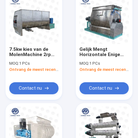
7.5kw kies van de
Gelijk Mengt
MolenMachine 2rpm
Horizontale Enige
van het Schacht
het Dierenvoermolen
MOQ:
1 PCs
MOQ:
1 PCs
Dierenvoer het
Machine van de
Ontvang de meest recente Prijs
Ontvang de meest recente Prijs
Mengsel van het het
Schachtmixer
Veevoer uit
Contact nu
Contact nu
Thuis
Producten
Over ons