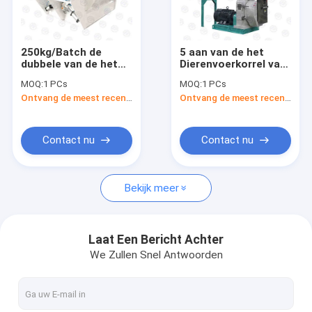
Contacteer ons
250kg/Batch de
5 aan van de het
dubbele van de het
Dierenvoerkorrel van
De Vervangstukken van voermachines
Roestvrije staalkoe
20TPH Machine
MOQ:
1 PCs
MOQ:
1 PCs
van de Schachtmixer
320mm Ring Die
Ontvang de meest recente Prijs
Ontvang de meest recente Prijs
Machine van de het
Poultry Farm Feed-
De korrelmachine van de ringsmatrijs
Voermixer
Molen
de machine van de dierenvoerkorrel
Contact nu
Contact nu
de korrelmachine van het gevogeltevoer
Bekijk meer
de productielijn van het gevogeltevoer
De Machine van de Dierenvoermixer
Laat Een Bericht Achter
We Zullen Snel Antwoorden
KorrelJakobsladder
De Transportband van de korrelketting