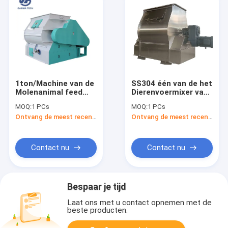
1ton/Machine van de
SS304 één van de het
Molenanimal feed
Dierenvoermixer van
mixer van de partij de
de Schachtmixer van
MOQ:
1 PCs
MOQ:
1 PCs
Dubbele Schacht
het de
Ontvang de meest recente Prijs
Ontvang de meest recente Prijs
voor Veevoer 2 Cbm
Machineroestvrije
staal de Peddelmixer
Contact nu
Contact nu
Bespaar je tijd
Laat ons met u contact opnemen met de
beste producten.