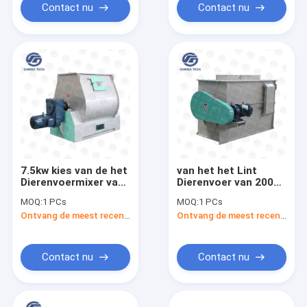
Contact nu
Contact nu
7.5kw kies van de het
van het het Lint
Dierenvoermixer van
Dierenvoer van 200L
de Schachtmixer van
1000L van de de
MOQ:
1 PCs
MOQ:
1 PCs
de de Machine Enige
Mixermachine Enige
Ontvang de meest recente Prijs
Ontvang de meest recente Prijs
Schacht de
de Schachtpeddel
Peddelmixer uit
Contact nu
Contact nu