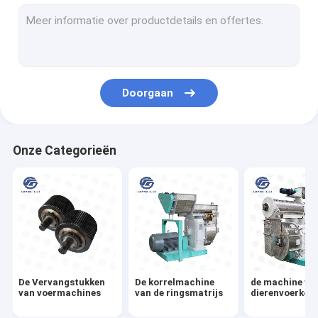
Het Materiaal van het voerin zakken doen
Automatische Palletizer-Machine
de molen van de voerhamer
Doorgaan
de machine van de voermolen
De Machine van de voerextruder
Onze Categorieën
Cornflakesproductielijn
Visvoerproductielijn
Voer Bulkers
De Vervangstukken
De korrelmachine
de machine va
van voermachines
van de ringsmatrijs
dierenvoerkorr