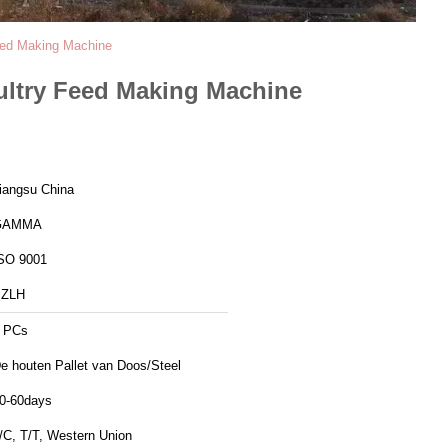
Feed Making Machine
oultry Feed Making Machine
iangsu China
GAMMA
SO 9001
SZLH
 PCs
e houten Pallet van Doos/Steel
0-60days
/C, T/T, Western Union