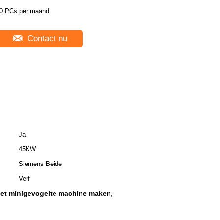
0 PCs per maand
Contact nu
Ja
45KW
Siemens Beide
Verf
 het minigevogelte machine maken
,