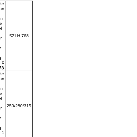
SZLH 768
78
250/280/315