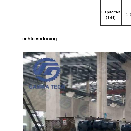
Capaciteit
1-
(T/H)
echte vertoning: