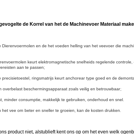
urgevogelte de Korrel van het de Machinevoer Materiaal mak
 Dierenvoermolen en de het voeden helling van het veevoer die machin
erenvoermolen keurt elektromagnetische snelheids regelende controle, 
vereisten aan te passen;
 precisietoestel, ringsmatrijs keurt anchorear type goed en de demonta
en overbelast beschermingsapparaat zoals veilig en betrouwbaar;
t, minder consumptie, makkelijk te gebruiken, onderhoud en snel.
 het vee om beter en sneller te groeien, kan de kosten drukken.
ons product niet, alstublieft kent ons op om het even welk ogenb